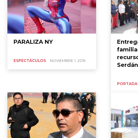
PARALIZA NY
Entreg
famili
recurs
ESPECTÁCULOS
NOVIEMBRE 1, 2019
Serdán
PORTADA