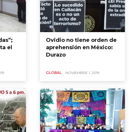
das”;
Ovidio no tiene orden de
ta el
aprehensión en México:
Durazo
019
GLOBAL
NOVIEMBRE 1, 2019