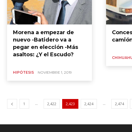
Morena a empezar de
Conces
nuevo -Batidero va a
camión
pegar en elección -Más
asaltos: ¿Y el Escudo?
CHIHUAH
HIPÓTESIS
NOVIEMBRE 1, 2019
...
...
1
2,422
2,423
2,424
2,474