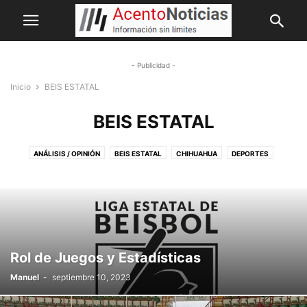
- Publicidad -
Inicio
BEIS ESTATAL
BEIS ESTATAL
ANÁLISIS / OPINIÓN
BEIS ESTATAL
CHIHUAHUA
DEPORTES
ESPECTÁCULOS
GLOBAL
HIPÓTESIS
LETICIA RUIZ
MEMELANDIA
NACIONAL
PALABRA PROPIA
PORTADA
SIN CATEGORIA
TOP 4
Rol de Juegos y Estadísticas
Manuel
-
septiembre 10, 2023