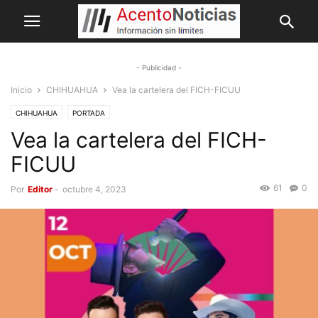
- Publicidad -
Inicio
CHIHUAHUA
Vea la cartelera del FICH-FICUU
CHIHUAHUA
PORTADA
Vea la cartelera del FICH-
FICUU
61
0
Por
Editor
-
octubre 4, 2023