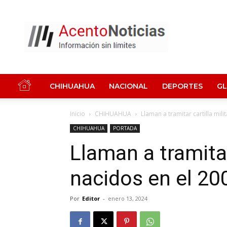
Acento
Noticias
CHIHUAHUA
NACIONAL
DEPORTES
G
Inicio
CHIHUAHUA
Llaman a tramitar cartilla mili
CHIHUAHUA
PORTADA
Llaman a tramitar 
nacidos en el 20
Por
Editor
-
enero 13, 2024