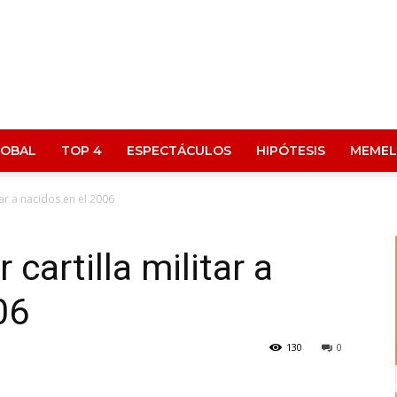
LOBAL
TOP 4
ESPECTÁCULOS
HIPÓTESIS
MEMEL
tar a nacidos en el 2006
cartilla militar a
06
130
0