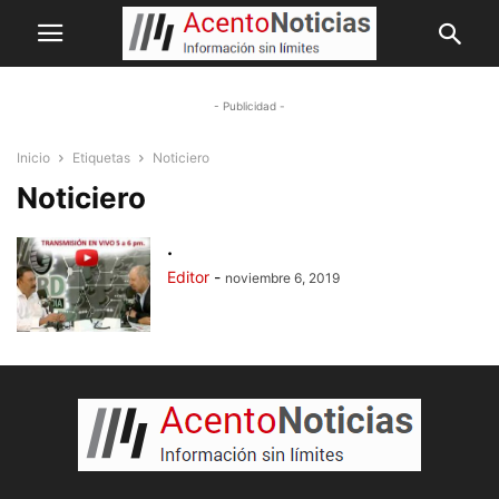
- Publicidad -
Inicio
Etiquetas
Noticiero
Noticiero
.
Editor
-
noviembre 6, 2019