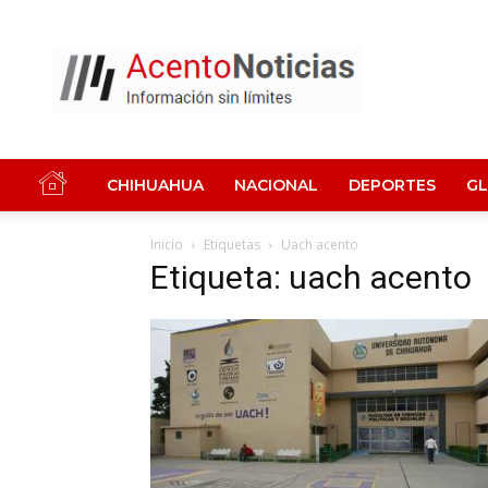
Acento
Noticias
CHIHUAHUA
NACIONAL
DEPORTES
G
Inicio
Etiquetas
Uach acento
Etiqueta: uach acento