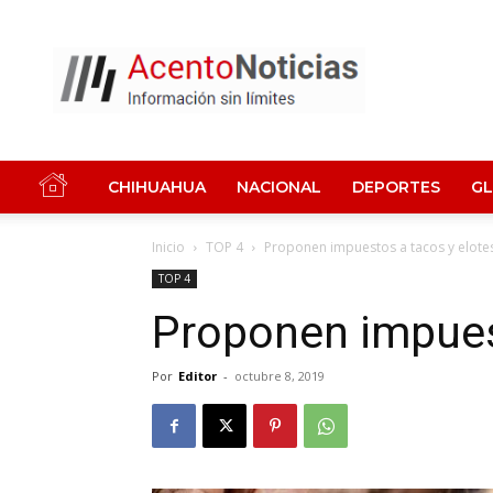
Acento
Noticias
CHIHUAHUA
NACIONAL
DEPORTES
G
Inicio
TOP 4
Proponen impuestos a tacos y elote
TOP 4
Proponen impues
Por
Editor
-
octubre 8, 2019