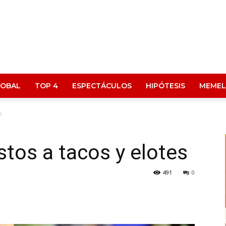
LOBAL
TOP 4
ESPECTÁCULOS
HIPÓTESIS
MEMEL
s
tos a tacos y elotes
491
0