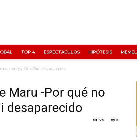
LOBAL
TOP 4
ESPECTÁCULOS
HIPÓTESIS
MEMEL
ué no entrega -Otro Didi desaparecido
de Maru -Por qué no
di desaparecido
569
0