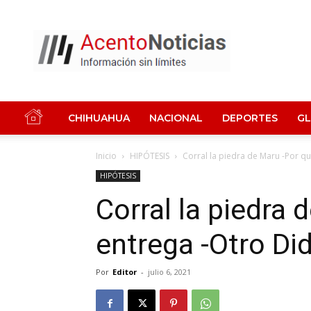
Acento
Noticias
CHIHUAHUA
NACIONAL
DEPORTES
G
Inicio
HIPÓTESIS
Corral la piedra de Maru -Por q
HIPÓTESIS
Corral la piedra 
entrega -Otro Di
Por
Editor
-
julio 6, 2021