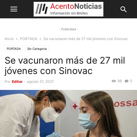
- Publicidad -
Inicio
PORTADA
Se vacunaron más de 27 mil jóvenes con Sinovac
PORTADA
Sin Categoria
Se vacunaron más de 27 mil
jóvenes con Sinovac
98
0
Por
Editor
-
agosto 31, 2021