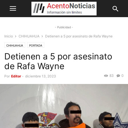
- Publicidad -
Inicio
CHIHUAHUA
Detienen a 5 por asesinato de Rafa Wayne
CHIHUAHUA
PORTADA
Detienen a 5 por asesinato
de Rafa Wayne
83
0
Por
Editor
-
diciembre 13, 2023