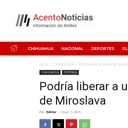
Acento
Noticias
CHIHUAHUA
NACIONAL
DEPORTES
G
Inicio
CHIHUAHUA
Podría liberar a uno de los a
CHIHUAHUA
PORTADA
Podría liberar a 
de Miroslava
Por
Editor
-
mayo 5, 2025