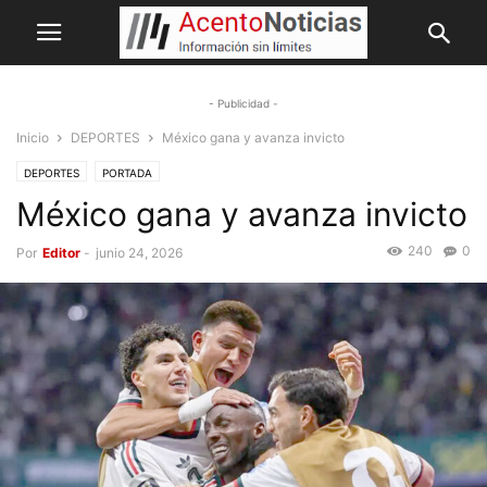
- Publicidad -
Inicio
DEPORTES
México gana y avanza invicto
DEPORTES
PORTADA
México gana y avanza invicto
240
0
Por
Editor
-
junio 24, 2026