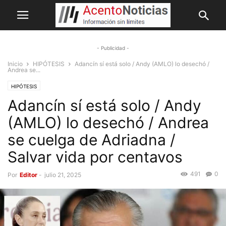
- Publicidad -
Inicio
HIPÓTESIS
Adancín sí está solo / Andy (AMLO) lo desechó /
Andrea se...
HIPÓTESIS
Adancín sí está solo / Andy
(AMLO) lo desechó / Andrea
se cuelga de Adriadna /
Salvar vida por centavos
491
0
Por
Editor
-
julio 21, 2025