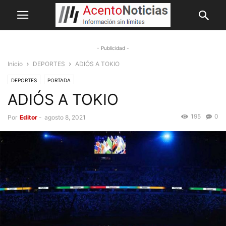
- Publicidad -
Inicio
DEPORTES
ADIÓS A TOKIO
DEPORTES
PORTADA
ADIÓS A TOKIO
195
0
Por
Editor
-
agosto 8, 2021