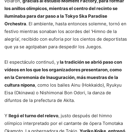
volaron,
gracias al estudio Moment Factory, para formar
los anillos olímpicos, mientras el centro del recinto se
iluminaba para dar paso a la Tokyo Ska Paradise
Orchestra
. El ambiente, hasta entonces solemne, tornó en
festivo mientras sonaban los acordes del ‘Himno de la
alegría’, recibido con euforia por los cientos de deportistas
que ya se agolpaban para despedir los Juegos.
El espectáculo continuó, y
la tradición se abrió paso con
vídeos en los que los organizadores presentaron, como
en la Ceremonia de Inauguración, más muestras de la
cultura nipona
, como los bailes Ainu (Hokkaido), Ryukyu
Eisa (Okinawa) o Nishimonai Bon Odori, la danza de
difuntos de la prefectura de Akita.
Y
llegó el turno del relevo
, justo después del himno
olímpico interpretado por el cantante de ópera Tomotaka
Okamoto. La gobernadora de Tokio,
Yuriko Koike, entregó