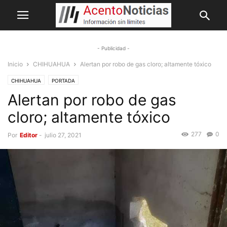
- Publicidad -
Inicio
CHIHUAHUA
Alertan por robo de gas cloro; altamente tóxico
CHIHUAHUA
PORTADA
Alertan por robo de gas
cloro; altamente tóxico
277
0
Por
Editor
-
julio 27, 2021