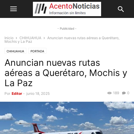
- Publicidad -
Inicio
CHIHUAHUA
Anuncian nuevas rutas aéreas a Querétaro,
Mochis y La Paz
CHIHUAHUA
PORTADA
Anuncian nuevas rutas
aéreas a Querétaro, Mochis y
La Paz
189
0
Por
Editor
-
junio 18, 2025