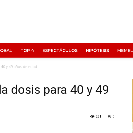
LOBAL
TOP 4
ESPECTÁCULOS
HIPÓTESIS
MEMEL
 40 y 49 años de edad
a dosis para 40 y 49
231
0