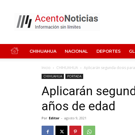
Acento
Noticias
CHIHUAHUA
NACIONAL
DEPORTES
G
Inicio
CHIHUAHUA
Aplicarán segunda dosis para
CHIHUAHUA
PORTADA
Aplicarán segund
años de edad
Por
Editor
-
agosto 9, 2021