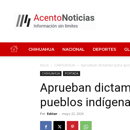
Acento
Noticias
CHIHUAHUA
NACIONAL
DEPORTES
G
Inicio
CHIHUAHUA
Aprueban dictamen para apoy
CHIHUAHUA
PORTADA
Aprueban dictam
pueblos indígen
Por
Editor
-
mayo 22, 2026