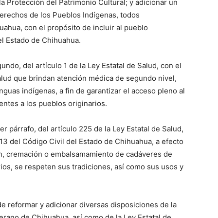
la Protección del Patrimonio Cultural; y adicionar un
Derechos de los Pueblos Indígenas, todos
ahua, con el propósito de incluir al pueblo
el Estado de Chihuahua.
gundo, del artículo 1 de la Ley Estatal de Salud, con el
salud que brindan atención médica de segundo nivel,
guas indígenas, a fin de garantizar el acceso pleno al
entes a los pueblos originarios.
r párrafo, del artículo 225 de la Ley Estatal de Salud,
113 del Código Civil del Estado de Chihuahua, a efecto
ón, cremación o embalsamamiento de cadáveres de
ios, se respeten sus tradiciones, así como sus usos y
 de reformar y adicionar diversas disposiciones de la
berano de Chihuahua, así como de la Ley Estatal de