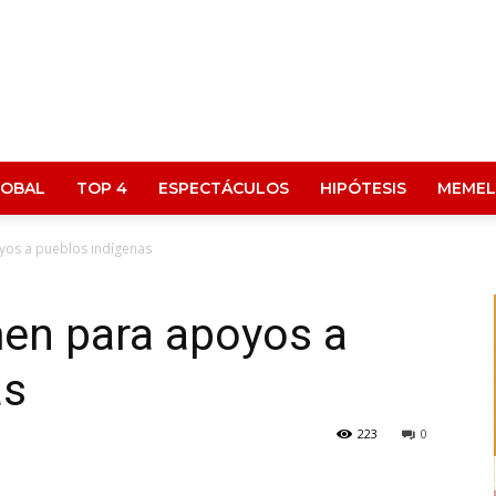
LOBAL
TOP 4
ESPECTÁCULOS
HIPÓTESIS
MEMEL
os a pueblos indígenas
en para apoyos a
as
223
0