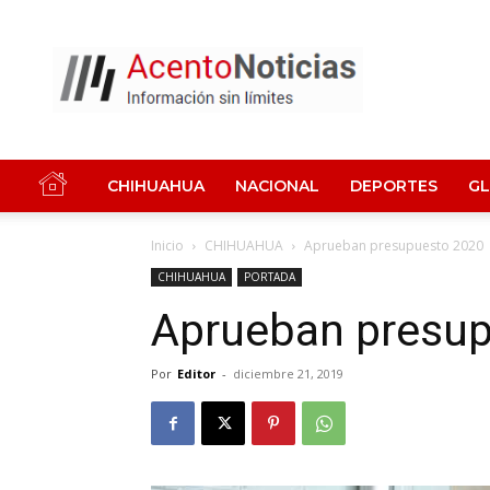
Acento
Noticias
CHIHUAHUA
NACIONAL
DEPORTES
G
Inicio
CHIHUAHUA
Aprueban presupuesto 2020
CHIHUAHUA
PORTADA
Aprueban presu
Por
Editor
-
diciembre 21, 2019