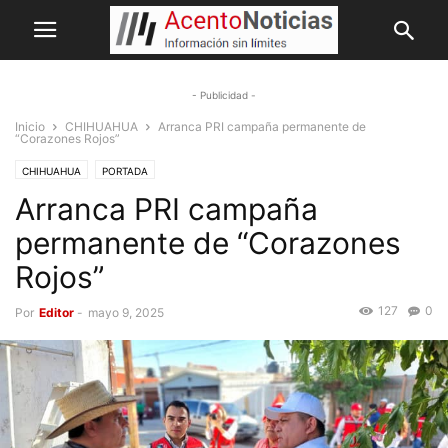
- Publicidad -
Inicio
CHIHUAHUA
Arranca PRI campaña permanente de
“Corazones Rojos”
CHIHUAHUA
PORTADA
Arranca PRI campaña
permanente de “Corazones
Rojos”
127
0
Por
Editor
-
mayo 9, 2025