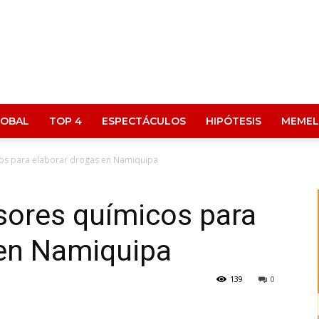
LOBAL
TOP 4
ESPECTÁCULOS
HIPÓTESIS
MEMEL
os para elaborar drogas en Namiquipa
sores químicos para
 en Namiquipa
139
0