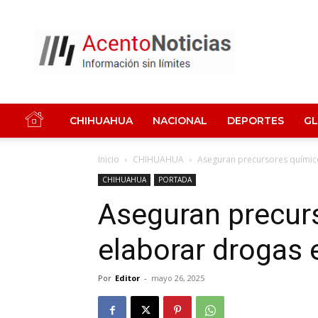
Acento
Noticias
CHIHUAHUA
NACIONAL
DEPORTES
G
Inicio
CHIHUAHUA
Aseguran precursores químic
CHIHUAHUA
PORTADA
Aseguran precur
elaborar drogas
Por
Editor
-
mayo 26, 2025