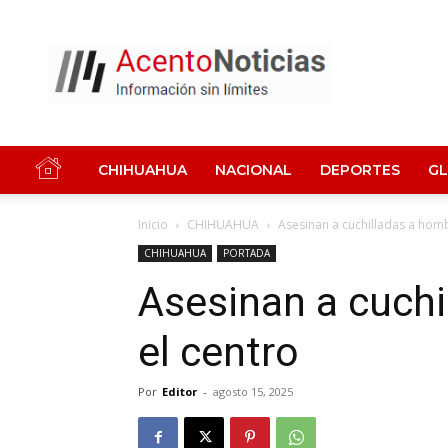
Acento
Noticias
CHIHUAHUA
NACIONAL
DEPORTES
G
Inicio
CHIHUAHUA
Asesinan a cuchilladas a homb
CHIHUAHUA
PORTADA
Asesinan a cuchi
el centro
Por
Editor
-
agosto 15, 2025