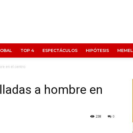
LOBAL
TOP 4
ESPECTÁCULOS
HIPÓTESIS
MEMEL
re en el centro
lladas a hombre en
238
0