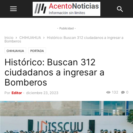
- Publicidad -
Inicio
CHIHUAHUA
Histórico: Buscan 312 ciudadanos a ingresar a
Bomberos
CHIHUAHUA
PORTADA
Histórico: Buscan 312
ciudadanos a ingresar a
Bomberos
132
0
Por
Editor
-
diciembre 23, 2023