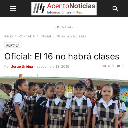
- Publicidad -
Inicio
PORTADA
Oficial: El 16 no habrá clases
PORTADA
Oficial: El 16 no habrá clases
415
0
Por
Jorge Urbina
-
septiembre 13, 2019