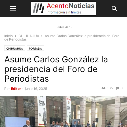
- Publicidad -
Inicio
CHIHUAHUA
Asume Carlos González la presidencia del Foro
de Periodistas
CHIHUAHUA
PORTADA
Asume Carlos González la
presidencia del Foro de
Periodistas
135
0
Por
Editor
-
junio 16, 2025