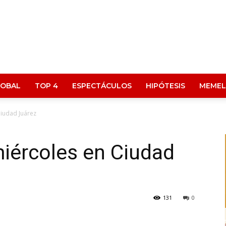
LOBAL
TOP 4
ESPECTÁCULOS
HIPÓTESIS
MEMEL
iudad Juárez
iércoles en Ciudad
131
0