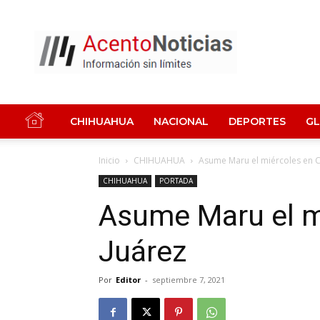
Acento
Noticias
CHIHUAHUA
NACIONAL
DEPORTES
G
Inicio
CHIHUAHUA
Asume Maru el miércoles en C
CHIHUAHUA
PORTADA
Asume Maru el m
Juárez
Por
Editor
-
septiembre 7, 2021