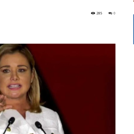
285
0