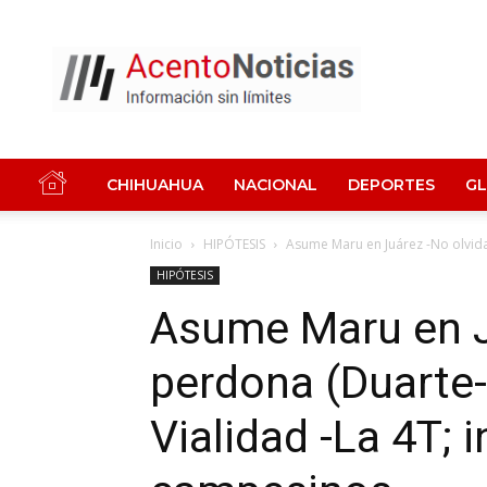
Acento
Noticias
CHIHUAHUA
NACIONAL
DEPORTES
G
Inicio
HIPÓTESIS
Asume Maru en Juárez -No olvida
HIPÓTESIS
Asume Maru en Ju
perdona (Duarte
Vialidad -La 4T;