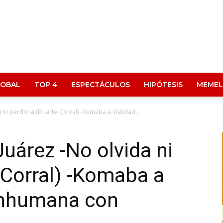
LOBAL
TOP 4
ESPECTÁCULOS
HIPÓTESIS
MEMEL
 ni perdona (Duarte-Corral) -Komaba a Vialidad...
árez -No olvida ni
-Corral) -Komaba a
 inhumana con