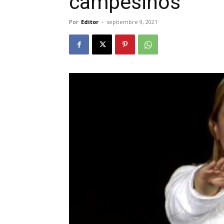
campesinos
Por
Editor
-
septiembre 9, 2021