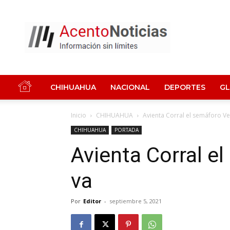
Acento
Noticias
CHIHUAHUA
NACIONAL
DEPORTES
G
Inicio
CHIHUAHUA
Avienta Corral el semáforo Ve
CHIHUAHUA
PORTADA
Avienta Corral e
va
Por
Editor
-
septiembre 5, 2021