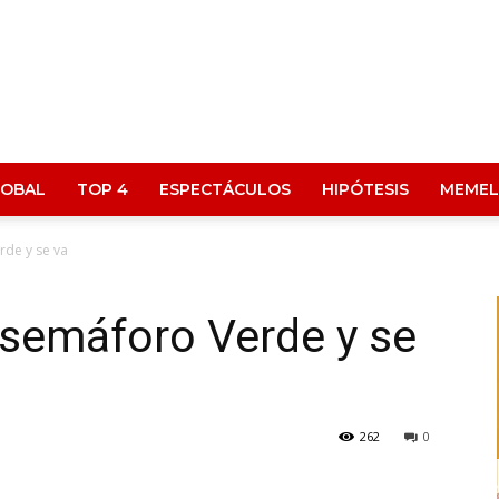
LOBAL
TOP 4
ESPECTÁCULOS
HIPÓTESIS
MEMEL
rde y se va
l semáforo Verde y se
262
0