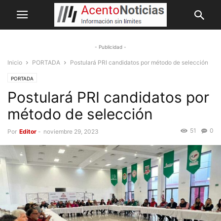
- Publicidad -
Inicio
PORTADA
Postulará PRI candidatos por método de selección
PORTADA
Postulará PRI candidatos por
método de selección
51
0
Por
Editor
-
noviembre 29, 2023