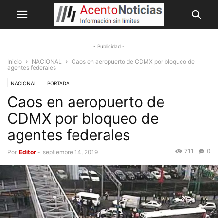
- Publicidad -
Inicio
NACIONAL
Caos en aeropuerto de CDMX por bloqueo de
agentes federales
NACIONAL
PORTADA
Caos en aeropuerto de
CDMX por bloqueo de
agentes federales
711
0
Por
Editor
-
septiembre 14, 2019