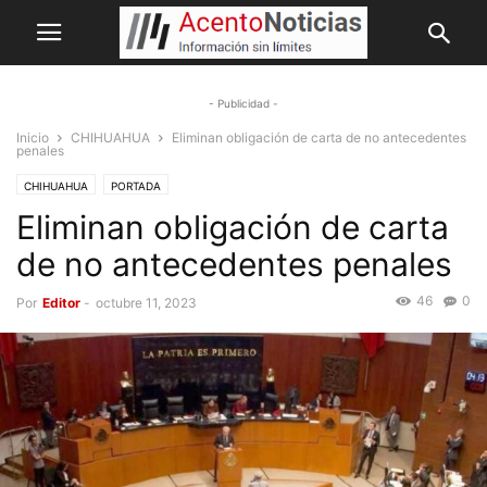
- Publicidad -
Inicio
CHIHUAHUA
Eliminan obligación de carta de no antecedentes
penales
CHIHUAHUA
PORTADA
Eliminan obligación de carta
de no antecedentes penales
46
0
Por
Editor
-
octubre 11, 2023