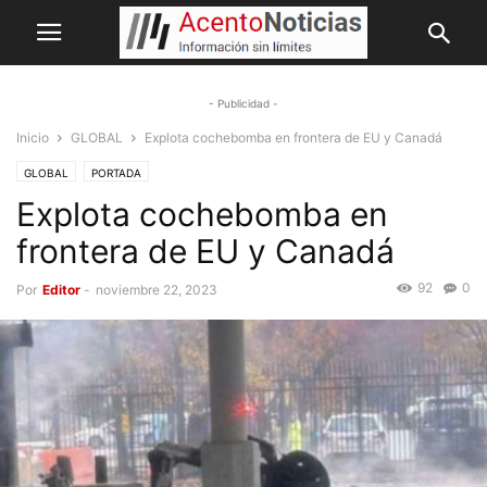
- Publicidad -
Inicio
GLOBAL
Explota cochebomba en frontera de EU y Canadá
GLOBAL
PORTADA
Explota cochebomba en
frontera de EU y Canadá
92
0
Por
Editor
-
noviembre 22, 2023