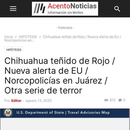
- Publicidad -
Inicio
HIPÓTESIS
Chihuahua teñido de Rojo / Nueva alerta de EU /
Norcopolicías en...
HIPÓTESIS
Chihuahua teñido de Rojo /
Nueva alerta de EU /
Norcopolicías en Juárez /
Otra serie de terror
612
0
Por
Editor
-
agosto 13, 2025