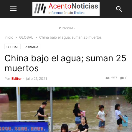
- Publicidad -
Inicio
GLOBAL
China bajo el agua; suman 25 muertos
GLOBAL
PORTADA
China bajo el agua; suman 25
muertos
257
0
Por
Editor
-
julio 21, 2021