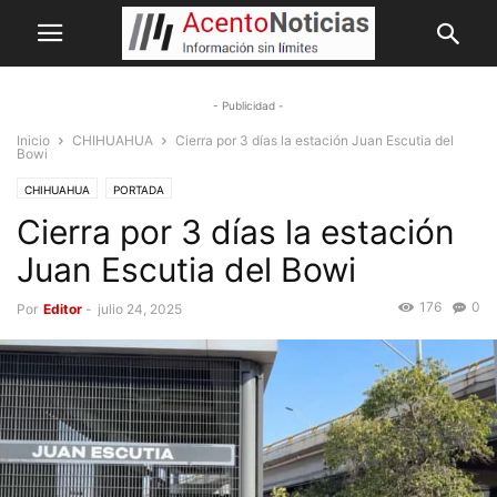
- Publicidad -
Inicio
CHIHUAHUA
Cierra por 3 días la estación Juan Escutia del
Bowi
CHIHUAHUA
PORTADA
Cierra por 3 días la estación
Juan Escutia del Bowi
176
0
Por
Editor
-
julio 24, 2025