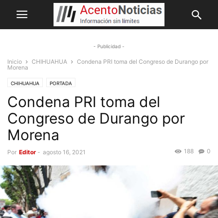
- Publicidad -
Inicio
CHIHUAHUA
Condena PRI toma del Congreso de Durango por
Morena
CHIHUAHUA
PORTADA
Condena PRI toma del
Congreso de Durango por
Morena
188
0
Por
Editor
-
agosto 16, 2021