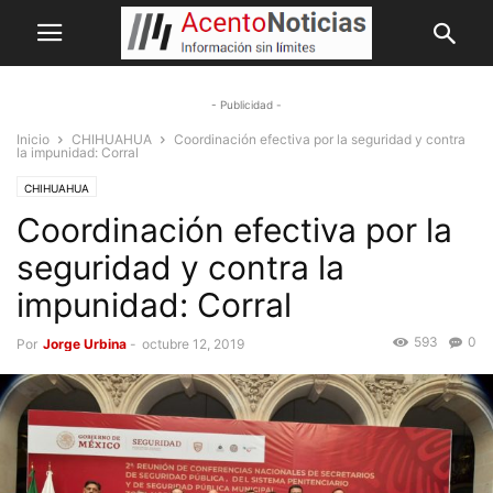
- Publicidad -
Inicio
CHIHUAHUA
Coordinación efectiva por la seguridad y contra
la impunidad: Corral
CHIHUAHUA
Coordinación efectiva por la
seguridad y contra la
impunidad: Corral
593
0
Por
Jorge Urbina
-
octubre 12, 2019