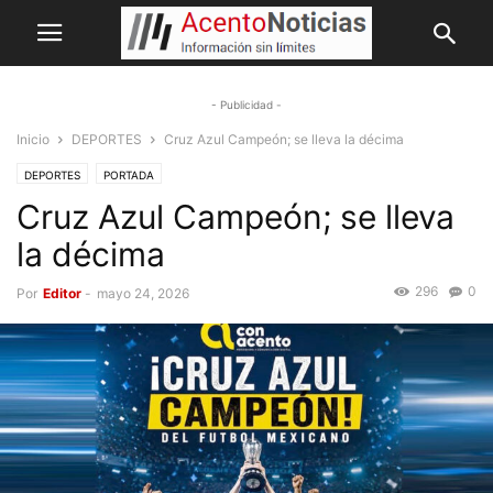
- Publicidad -
Inicio
DEPORTES
Cruz Azul Campeón; se lleva la décima
DEPORTES
PORTADA
Cruz Azul Campeón; se lleva
la décima
296
0
Por
Editor
-
mayo 24, 2026