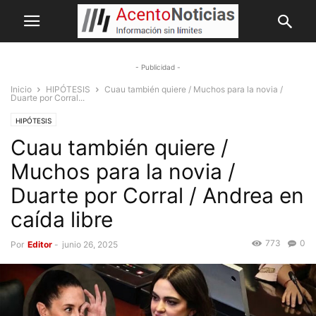
- Publicidad -
Inicio
HIPÓTESIS
Cuau también quiere / Muchos para la novia /
Duarte por Corral...
HIPÓTESIS
Cuau también quiere /
Muchos para la novia /
Duarte por Corral / Andrea en
caída libre
773
0
Por
Editor
-
junio 26, 2025