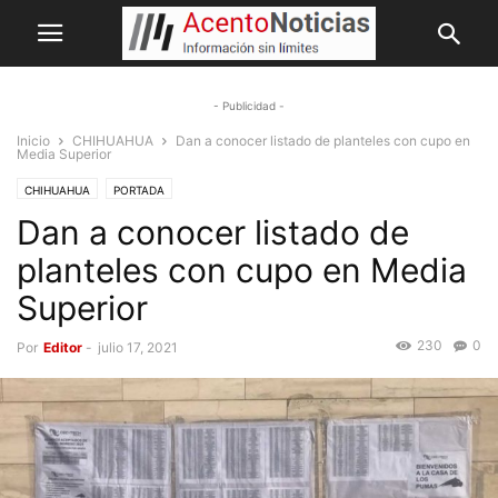
- Publicidad -
Inicio
CHIHUAHUA
Dan a conocer listado de planteles con cupo en
Media Superior
CHIHUAHUA
PORTADA
Dan a conocer listado de
planteles con cupo en Media
Superior
230
0
Por
Editor
-
julio 17, 2021