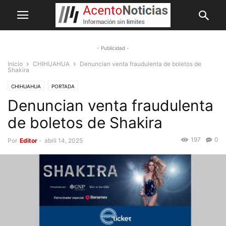
- Publicidad -
Inicio
CHIHUAHUA
Denuncian venta fraudulenta de boletos de
Shakira
CHIHUAHUA
PORTADA
Denuncian venta fraudulenta
de boletos de Shakira
197
0
Por
Editor
-
abril 14, 2025