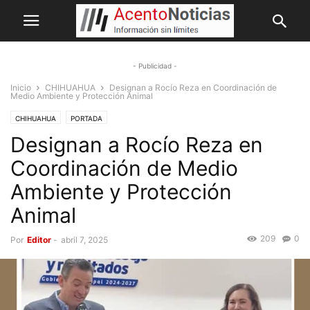
- Publicidad -
Inicio
CHIHUAHUA
Designan a Rocío Reza en Coordinación de
Medio Ambiente y Protección Animal
CHIHUAHUA
PORTADA
Designan a Rocío Reza en
Coordinación de Medio
Ambiente y Protección
Animal
209
0
Por
Editor
-
abril 7, 2025