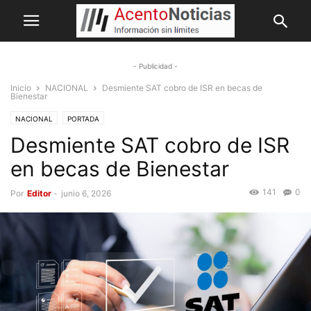
- Publicidad -
Inicio
NACIONAL
Desmiente SAT cobro de ISR en becas de
Bienestar
NACIONAL
PORTADA
Desmiente SAT cobro de ISR
en becas de Bienestar
141
0
Por
Editor
-
junio 6, 2026