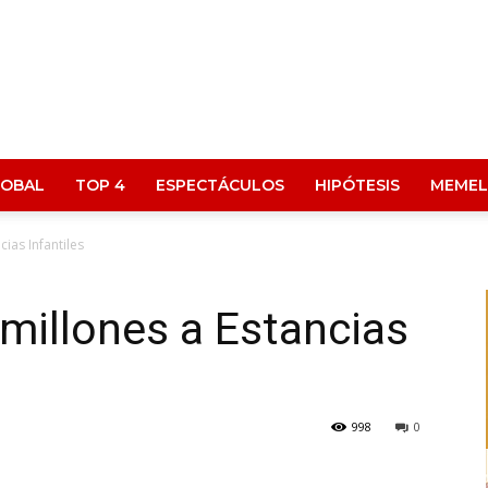
LOBAL
TOP 4
ESPECTÁCULOS
HIPÓTESIS
MEMEL
ias Infantiles
millones a Estancias
998
0