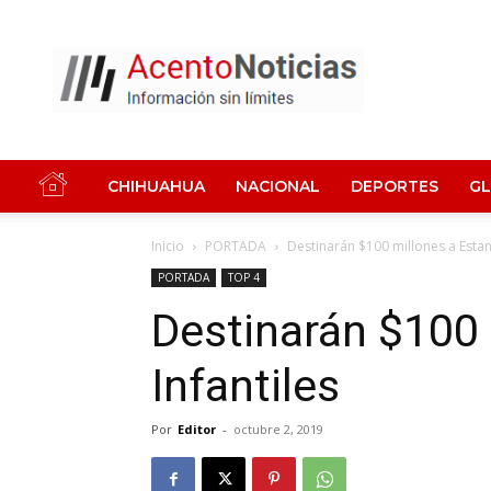
Acento
Noticias
CHIHUAHUA
NACIONAL
DEPORTES
G
Inicio
PORTADA
Destinarán $100 millones a Estanc
PORTADA
TOP 4
Destinarán $100 
Infantiles
Por
Editor
-
octubre 2, 2019