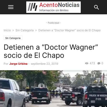
- Publicidad -
Inicio
Sin Categoria
Detienen a “Doctor Wagner” socio de El Chapo
Sin Categoria
Detienen a “Doctor Wagner”
socio de El Chapo
473
0
Por
Jorge Urbina
-
septiembre 23, 2019