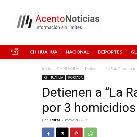
Acento
Noticias
CHIHUAHUA
NACIONAL
DEPORTES
G
Inicio
CHIHUAHUA
Detienen a “La Rata”, por lo 
CHIHUAHUA
PORTADA
Detienen a “La R
por 3 homicidios
Por
Editor
-
mayo 26, 2026