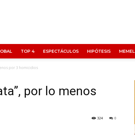
LOBAL
TOP 4
ESPECTÁCULOS
HIPÓTESIS
MEMEL
menos por 3 homicidios
ata”, por lo menos
324
0