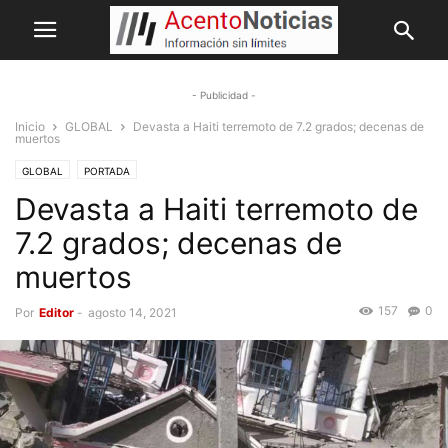
- Publicidad -
Inicio
GLOBAL
Devasta a Haiti terremoto de 7.2 grados; decenas de
muertos
GLOBAL
PORTADA
Devasta a Haiti terremoto de
7.2 grados; decenas de
muertos
157
0
Por
Editor
-
agosto 14, 2021