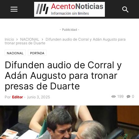
- Publicidad -
Inicio
NACIONAL
Difunden audio de Corral y Adán Augusto para
tronar presas de Duarte
NACIONAL
PORTADA
Difunden audio de Corral y
Adán Augusto para tronar
presas de Duarte
199
0
Por
Editor
-
junio 3, 2025