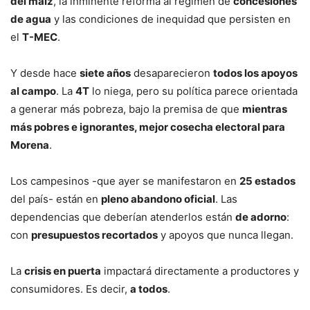
del maíz
, la inminente reforma al régimen de
concesiones
de agua
y las condiciones de inequidad que persisten en
el
T-MEC
.
Y desde hace
siete años
desaparecieron
todos los apoyos
al campo
. La
4T
lo niega, pero su política parece orientada
a generar más pobreza, bajo la premisa de que
mientras
más pobres e ignorantes, mejor cosecha electoral para
Morena
.
Los campesinos -que ayer se manifestaron en
25 estados
del país- están en
pleno abandono oficial
. Las
dependencias que deberían atenderlos están
de adorno
:
con
presupuestos recortados
y apoyos que nunca llegan.
La
crisis en puerta
impactará directamente a productores y
consumidores. Es decir,
a todos
.