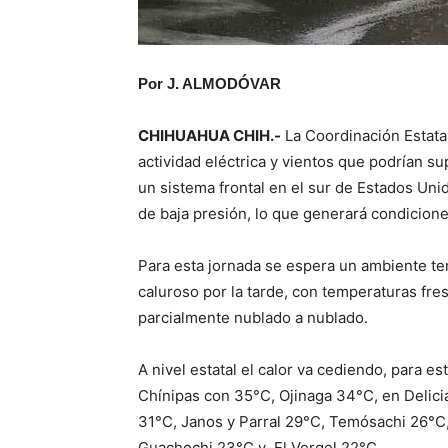
Por J. ALMODÓVAR
CHIHUAHUA CHIH.-
La Coordinación Estatal
actividad eléctrica y vientos que podrían 
un sistema frontal en el sur de Estados Un
de baja presión, lo que generará condicione
Para esta jornada se espera un ambiente te
caluroso por la tarde, con temperaturas fre
parcialmente nublado a nublado.
A nivel estatal el calor va cediendo, para 
Chínipas con 35°C, Ojinaga 34°C, en Delic
31°C, Janos y Parral 29°C, Temósachi 26°
Guachochi 23°C y El Vergel 22°C.