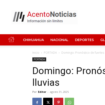
Acento
Noticias
CHIHUAHUA
NACIONAL
DEPORTES
G
Inicio
PORTADA
Domingo: Pronóstico de fuertes l
PORTADA
Domingo: Pronós
lluvias
Por
Editor
-
agosto 31, 2025