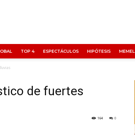
LOBAL
TOP 4
ESPECTÁCULOS
HIPÓTESIS
MEMEL
luvias
tico de fuertes
164
0